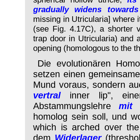
gradually widens towar
missing in
Utricularia
]
where it
(see Fig. 4.17C), a shorter 
trap door in
Utricularia)
and a
opening (homologous to the t
Die evolutionären Homo
setzen einen gemeinsamen
Mund voraus, sondern auc
vertral
inner lip", ein
Abstammungslehre
mit 
homolog sein soll, und 
which is arched over the
dem
Widerlager
(threshol