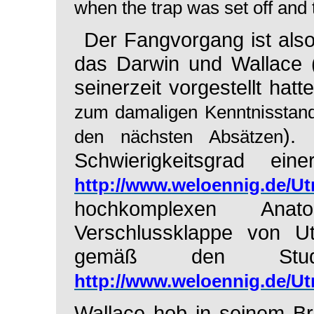
when the trap was set off and 
Der Fangvorgang ist als
das Darwin und Wallace (
seinerzeit vorgestellt hatt
zum damaligen Kenntnisstand
).
den nächsten Absätzen
Schwierigkeitsgrad ein
http://www.weloennig.de/Utr
hochkomplexen Ana
Verschlussklappe von
U
gemäß den Studi
http://www.weloennig.de/Ut
Wallace hob in seinem Br