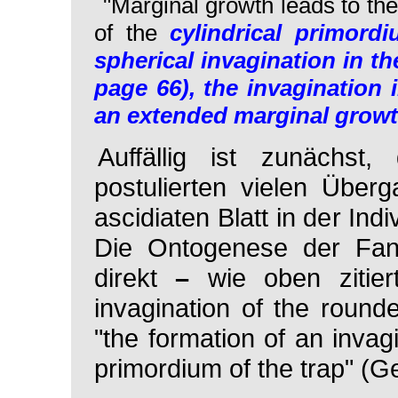
"Marginal growth leads to the 
of the
cylindrical primord
spherical invagination in th
page 66), the invagination i
an extended marginal grow
Auffällig ist zunächst
postulierten vielen Übe
ascidiaten Blatt in der Ind
Die Ontogenese der Fang
direkt
–
wie oben zitie
invagination of the round
"the formation of an invagin
primordium of the trap" (
Ge