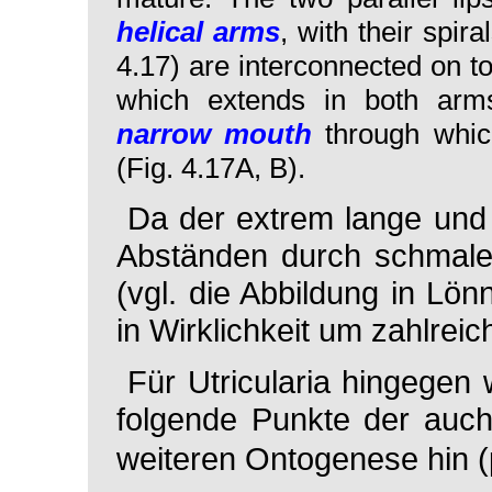
helical arms
, with their spira
4.17) are interconnected on top
which extends in both ar
narrow mouth
through which
(Fig. 4.17
A
,
B).
Da der extrem lange und
Abständen durch schmale 
(vgl. die Abbildung in Lö
in Wirklichkeit um zahlrei
Für
Utricularia
hingegen w
folgende Punkte der auch 
weiteren Ontogenese hin (