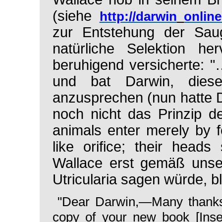
(siehe
http://darwin
online
zur Entstehung der Sau
natürliche Selektion h
beruhigend versicherte: "
…
und bat Darwin, dies
anzusprechen (nun hatte 
noch nicht das Prinzip d
animals enter merely by fo
like orifice; their hea
Wallace erst gemäß unse
Utricularia
sagen würde, ble
"Dear Darwin,—Many thanks
copy of your new book [Insec