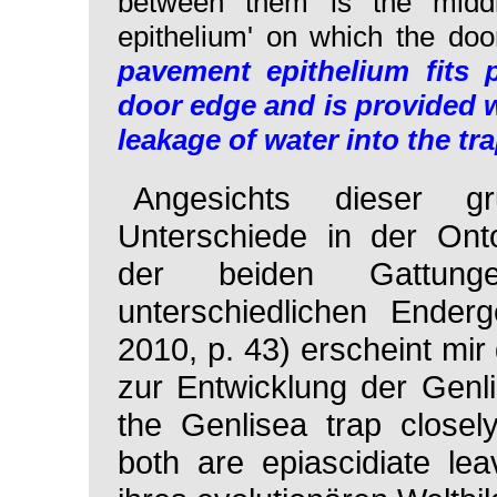
between them is the midd
epithelium'
on which the doo
pavement epithelium fits 
door edge and is provided w
leakage of water into the tr
Angesichts dieser gr
Unterschiede in der Onto
der beiden Gattung
unterschiedlichen Enderg
2010, p. 43) erscheint mir
zur Entwicklung der
Genl
the
Genlisea
trap closel
both are epiascidiate le