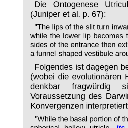
Die Ontogenese
Utricu
(Juniper et al. p. 67):
"The lips of the slit turn in
while the lower lip becomes
sides of the entrance then ex
a funnel-shaped vestibule aro
Folgendes ist dagegen b
(wobei die evolutionären
denkbar fragwürdig 
Voraussetzung des Darwin
Konvergenzen interpretier
"While the basal portion of t
spherical hollow utricle,
it