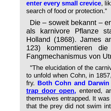
enter every small crevice
, l
search of food or protection.”
Die – soweit bekannt – 
als karnivore Pflanze 
Holland (1868). James an
123) kommentieren die
Fangmechanismus von
Ut
"The elucidation of the carni
to unfold when Cohn, in 1857
fry.
Both Cohn and Darwin 
trap door open
,
entered, 
themselves entrapped. It wa
that the prey did not swim in