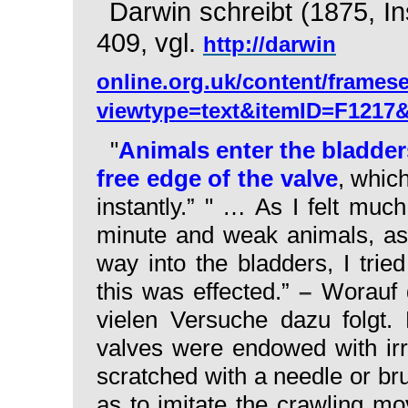
Darwin schreibt (1875,
In
409, vgl.
http://darwin
online.org.uk/content/frames
viewtype=text&itemID=F1217
"
Animals enter the bladder
free edge of the valve
, whic
instantly.” " … As I felt muc
minute and weak animals, as 
way into the bladders, I tri
this was effected.”
–
Worauf 
vielen Versuche dazu folgt. 
valves were endowed with irri
scratched with a needle or br
as to imitate the crawling m