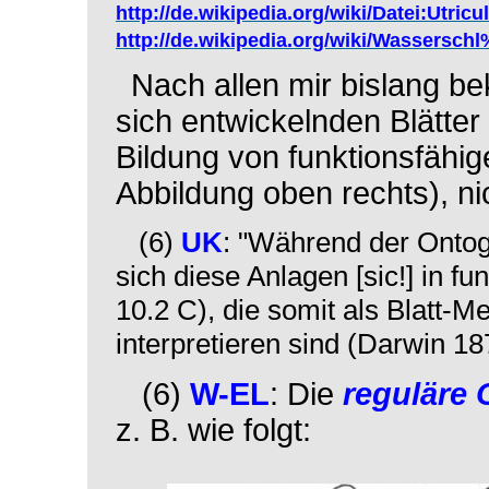
http://de.wikipedia.org/wiki/Datei:Utric
http://de.wikipedia.org/wiki/Wassers
Nach allen mir bislang be
sich entwickelnden Blätter
Bildung von funktionsfähig
Abbildung oben rechts), ni
(6)
UK
: "Während der Onto
sich diese Anlagen [sic!] in f
10.2 C), die somit als Blatt
interpretieren sind (Darwin 18
(6)
W-EL
: Die
reguläre
z. B. wie folgt: