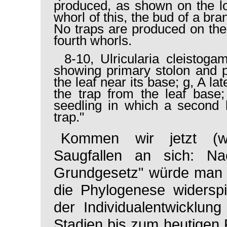
produced, as shown on the long
whorl of this, the bud of a bra
No traps are produced on the
fourth whorls.
8-10,
Ulricularia cleistog
showing primary stolon and p
the leaf near its base; g, A lat
the trap from the leaf base
seedling in which a second l
trap."
Kommen wir jetzt (w
Saugfallen an sich: Na
Grundgesetz" würde man 
die Phylogenese widerspie
der Individualentwicklun
Stadien bis zum heutige