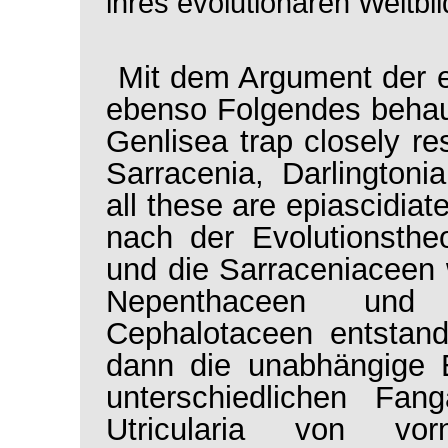
ihres evolutionären Weltbil
Mit dem Argument der
ebenso Folgendes behau
Genlisea
trap closely r
Sarracenia, Darlington
all these are epiascidiat
nach der Evolutionsth
und die Sarraceniaceen
Nepenthaceen und
Cephalotaceen entstan
dann die unabhängige E
unterschiedlichen Fa
Utricularia
von vornhe