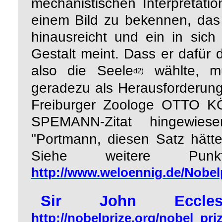
mechanistischen Interpretat
einem Bild zu bekennen, das
hinausreicht und ein in sic
Gestalt meint. Dass er dafür 
also die Seele
wählte, mu
d2)
geradezu als Herausforderun
Freiburger Zoologe
OTTO K
-Zitat hingewie
SPEMANN
"Portmann, diesen Satz hätt
Siehe weitere Pu
http://www.weloennig.de/Nobelp
Sir John Ecc
http://nobelprize.org/nobel_pri