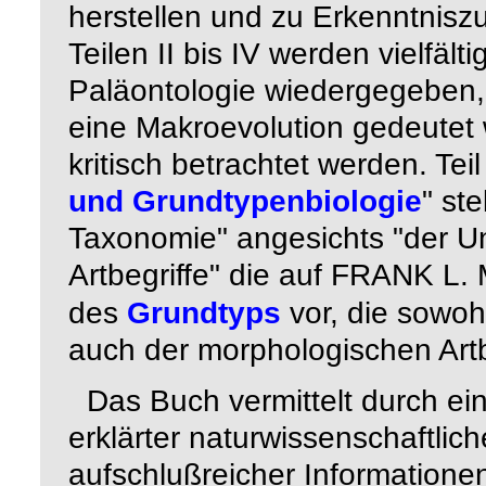
herstellen und zu Erkenntnis
Teilen II bis IV werden vielfäl
Paläontologie wiedergegeben, 
eine Makroevolution gedeutet w
kritisch betrachtet werden. Tei
und Grundtypenbiologie
" st
Taxonomie" angesichts "der U
Artbegriffe" die auf
L.
FRANK
des
Grundtyps
vor, die sowoh
auch der morphologischen Artb
Das Buch vermittelt durch ei
erklärter naturwissenschaftlic
aufschlußreicher Informationen.