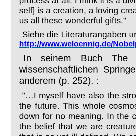
process at all. I think it is a d
self] is a creation, a loving cre
us all these wonderful gifts."
Siehe die Literaturangaben 
http://www.weloennig.de/Nobelp
In seinem Buch
The 
wissenschaftlichen Springe
anderem (p. 252). :
"…I myself have also the str
the future. This whole cosmo
down for no meaning. In the c
the belief that we are creatu