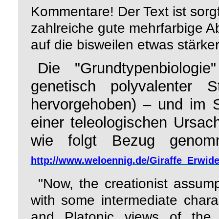
Kommentare! Der Text ist sorgf
zahlreiche gute mehrfarbige 
auf die bisweilen etwas stär
Die "Grundtypenbiologi
genetisch polyvalenter
hervorgehoben) – und im S
einer teleologischen Ursach
wie
folgt Bezug genom
http://www.weloennig.de/Giraffe_Erwide
"Now, the creationist assum
with some intermediate charac
and Platonic views of the 