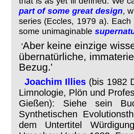
that is as yet ill defined. We
part of some great design
, w
series (Eccles, 1979 a). Each 
some unimaginable
supernat
Aber keine einzige wiss
'
übernatürliche, immaterie
Bezug.'
Joachim Illies
(bis 1982 
Limnologie, Plön und Profes
Gießen): Siehe sein B
Synthetischen Evolutionst
dem Untertitel Würdigun